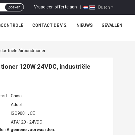
Vraag een offerte aan
|
Dutch
Zoeken
SCONTROLE
CONTACT DE V.S.
NIEUWS
GEVALLEN
dustriële Airconditioner
itioner 120W 24VDC, industriële
mst:
China
Adcol
ISO9001 , CE
ATA120 - 24VDC
den Algemene voorwaarden: