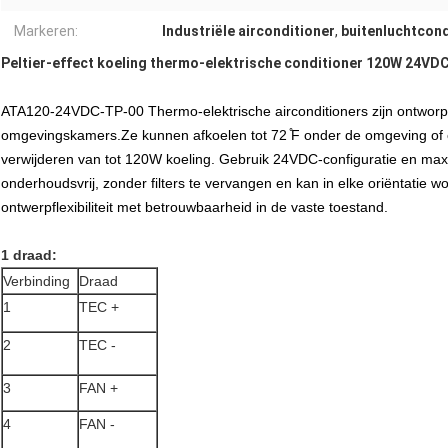
Markeren:
Industriële airconditioner
,
buitenluchtcond
Peltier-effect koeling thermo-elektrische conditioner 120W 24VDC,
ATA120-24VDC-TP-00 Thermo-elektrische airconditioners zijn ontworp
omgevingskamers.Ze kunnen afkoelen tot 72 ̊F onder de omgeving of
verwijderen van tot 120W koeling. Gebruik 24VDC-configuratie en maxi
onderhoudsvrij, zonder filters te vervangen en kan in elke oriëntatie
ontwerpflexibiliteit met betrouwbaarheid in de vaste toestand.
1 draad:
Verbinding
Draad
1
TEC +
2
TEC -
3
FAN +
4
FAN -