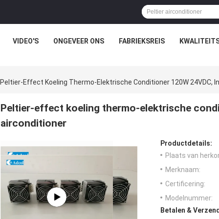
VIDEO'S
ONGEVEER ONS
FABRIEKSREIS
KWALITEIT
Peltier-Effect Koeling Thermo-Elektrische Conditioner 120W 24VDC, In
Peltier-effect koeling thermo-elektrische cond
airconditioner
Productdetails:
Plaats van herko
Merknaam:
Certificering:
Modelnummer:
Betalen & Verzen