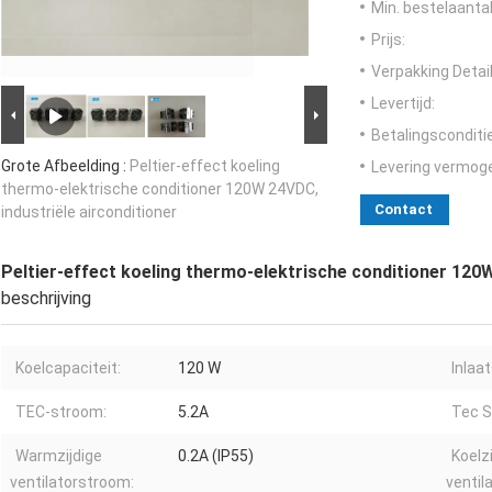
Min. bestelaantal
Prijs:
Verpakking Detail
Levertijd:
Betalingsconditi
Grote Afbeelding :
Peltier-effect koeling
Levering vermog
thermo-elektrische conditioner 120W 24VDC,
Contact
industriële airconditioner
Peltier-effect koeling thermo-elektrische conditioner 120W
beschrijving
Koelcapaciteit:
120 W
Inlaa
TEC-stroom:
5.2A
Tec S
Warmzijdige
0.2A (IP55)
Koelz
ventilatorstroom:
ventil