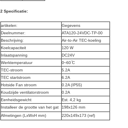
2 Specificatie:
artikelen:
Gegevens
Deelnummer:
ATA120-24VDC-TP-00
Beschrijving:
Air-to-Air TEC-koeling
Koelcapaciteit
120 W
Inlaatspanning
DC24V
Werktemperatuur
0~60 ̊C
TEC-stroom
5.2A
TEC startstroom
6.2A
Hotside Fan stroom
0.2A (IP55)
Koudzijde ventilatorstroom
0.2A
Eenheidsgewicht
Est. 4,2 kg
Installeer de grootte van het gat
198x126 mm
Afmetingen (LxWxH mm)
220x149x173 (ref)