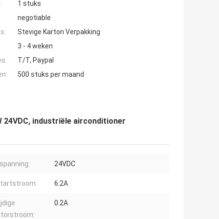
:
1 stuks
negotiable
s:
Stevige Karton Verpakking
3 - 4 weken
es:
T/T, Paypal
en:
500 stuks per maand
 24VDC, industriële airconditioner
tspanning:
24VDC
tartstroom:
6.2A
ijdige
0.2A
atorstroom: