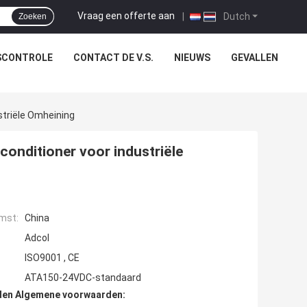
Vraag een offerte aan
|
Dutch
Zoeken
SCONTROLE
CONTACT DE V.S.
NIEUWS
GEVALLEN
ustriële Omheining
rconditioner voor industriële
mst:
China
Adcol
ISO9001 , CE
ATA150-24VDC-standaard
den Algemene voorwaarden: