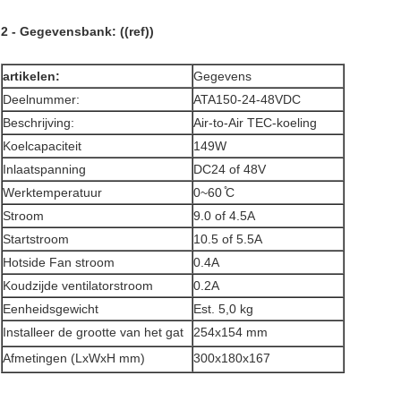
2 - Gegevensbank: ((ref))
artikelen:
Gegevens
Deelnummer:
ATA150-24-48VDC
Beschrijving:
Air-to-Air TEC-koeling
Koelcapaciteit
149W
Inlaatspanning
DC24 of 48V
Werktemperatuur
0~60 ̊C
Stroom
9.0 of 4.5A
Startstroom
10.5 of 5.5A
Hotside Fan stroom
0.4A
Koudzijde ventilatorstroom
0.2A
Eenheidsgewicht
Est. 5,0 kg
Installeer de grootte van het gat
254x154 mm
Afmetingen (LxWxH mm)
300x180x167