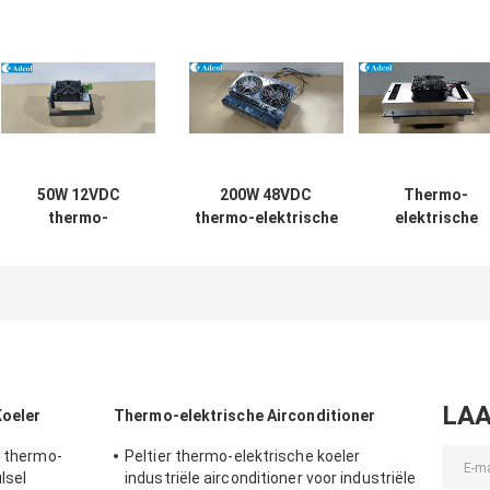
50W 12VDC
200W 48VDC
Thermo-
thermo-
thermo-elektrische
elektrische
elektrische
luchtkoeler met
airconditioner
airconditioner
compact ontwerp en
150W lucht-
ontworpen voor
solide staat werking
luchtkoeler voo
buiten- en
Ideaal voor
elektronische
binnenkiosken
buitenbatterijkasten
kasten,
met
koeloplossingen
milieukamers e
warmteafvoer en
buitenbehuizing
lage geluidsdruk
LAA
Koeler
Thermo-elektrische Airconditioner
r thermo-
Peltier thermo-elektrische koeler
lsel
industriële airconditioner voor industriële