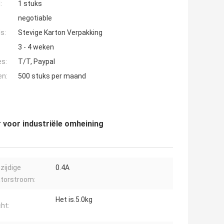
:
1 stuks
negotiable
s:
Stevige Karton Verpakking
3 - 4 weken
es:
T/T, Paypal
en:
500 stuks per maand
r voor industriële omheining
ijdige
0.4A
atorstroom:
Het is.5.0kg
ht: