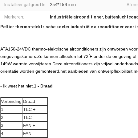
Installeer gatgrootte:
254*154 mm
Afmet
Markeren:
Industriële airconditioner
,
buitenluchtcond
Peltier thermo-elektrische koeler industriële airconditioner voor 
ATA150-24VDC thermo-elektrische airconditioners zijn ontworpen voor
omgevingskamers.Ze kunnen afkoelen tot 72 ̊F onder de omgeving of 
149W warmte verwijderen.Deze airconditioners zijn vrijwel onderhoudsvr
oriëntatie worden gemonteerd.het aanbieden van ontwerpflexibiliteit m
- Ik weet het niet.
1 - Draad
Verbinding
Draad
1
TEC +
2
TEC -
3
FAN +
4
FAN -