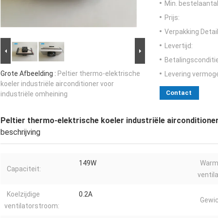
Min. bestelaantal
Prijs:
Verpakking Detail
Levertijd:
Betalingsconditi
Grote Afbeelding :
Peltier thermo-elektrische
Levering vermog
koeler industriële airconditioner voor
Contact
industriële omheining
Peltier thermo-elektrische koeler industriële airconditione
beschrijving
149W
Warmz
Capaciteit:
ventil
Koelzijdige
0.2A
Gewic
ventilatorstroom: