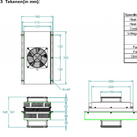
3 ️ Tekenen
(in mm)
: