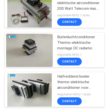
elektrische airconditioner
200 Watt Telecom-kast
Lage geluid
negotiable MOQ:1 stuks
CONTACT
Buitenluchtconditioner
Thermo-elektrische
montage DC radiator
Warmteafvoer en
negotiable MOQ:1
luchtkoeling ventilator
CONTACT
Halfreddend koeler
thermo-elektrische
airconditioner voor
telecomkast 200W
Negotation MOQ:1 stuks
48VDC
CONTACT