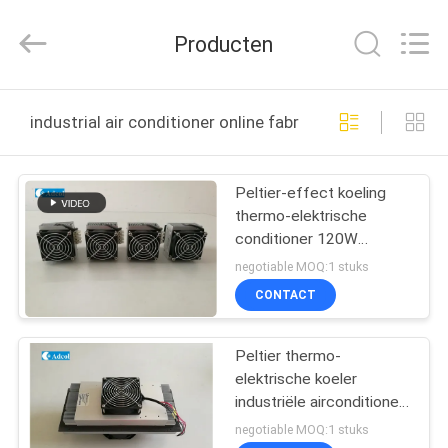
Adcol
Electronics
(Guangzhou)
Producten
Co.,
Ltd..
All
Rights
HUIS
Reserved.
industrial air conditioner online fabricage
PRODUCTEN
Peltier-effect koeling
thermo-elektrische
VIDEO'S
conditioner 120W
24VDC, industriële
negotiable MOQ:1 stuks
airconditioner
ONGEVEER
CONTACT
ONS
Peltier thermo-
elektrische koeler
FABRIEKSREIS
industriële airconditioner
voor industriële
negotiable MOQ:1 stuks