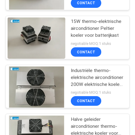
omheining
KWALITEITSCONTROLE
CONTACT
CONTACT
15W thermo-elektrische
airconditioner Peltier
DE
koeler voor batterijkast
V.S.
negotiable MOQ:1 stuks
CONTACT
NIEUWS
Industriële thermo-
elektrische airconditioner
GEVALLEN
200W elektrische koeler
ISO9001
negotiable MOQ:1 stuks
SITEMAP
CONTACT
PRIVACY
Halve geleider
airconditioner thermo-
POLICY
elektrische koeler voor