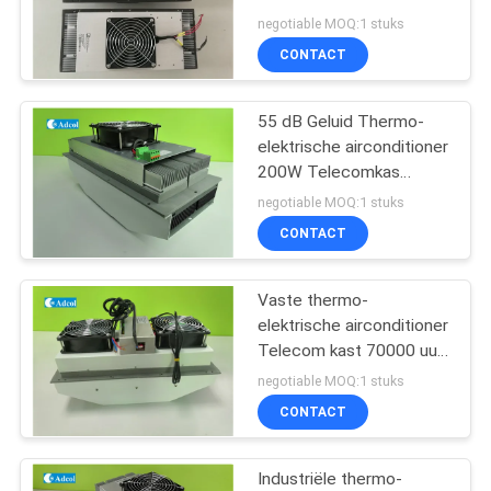
kiosk koeling 150W
negotiable MOQ:1 stuks
48VDC
CONTACT
55 dB Geluid Thermo-
elektrische airconditioner
200W Telecomkas
48VDC
negotiable MOQ:1 stuks
CONTACT
Vaste thermo-
elektrische airconditioner
Telecom kast 70000 uur
Levensduur
negotiable MOQ:1 stuks
CONTACT
Industriële thermo-