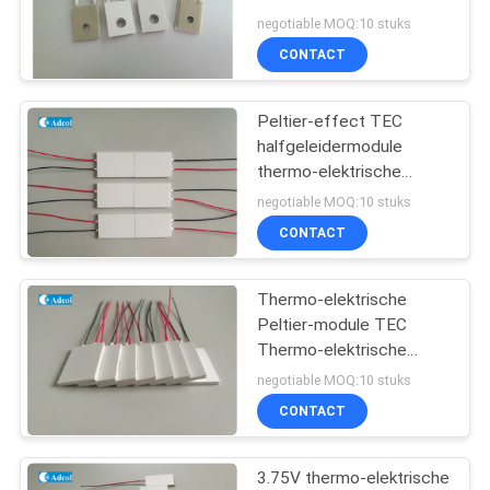
halfgeleiderapparaten
negotiable MOQ:10 stuks
CONTACT
Peltier-effect TEC
halfgeleidermodule
thermo-elektrische
koeler, Tec-module
negotiable MOQ:10 stuks
CONTACT
Thermo-elektrische
Peltier-module TEC
Thermo-elektrische
koelmodule
negotiable MOQ:10 stuks
CONTACT
3.75V thermo-elektrische