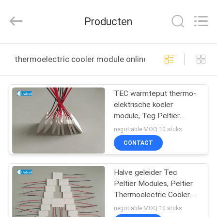
Adcol
Electronics
(Guangzhou)
Producten
Co.,
Ltd..
All
Rights
HUIS
Reserved.
thermoelectric cooler module online fabricage
PRODUCTEN
TEC warmteput thermo-
elektrische koeler
VIDEO'S
module, Teg Peltier
module
negotiable MOQ:10 stuks
ONGEVEER
CONTACT
ONS
Halve geleider Tec
Peltier Modules, Peltier
FABRIEKSREIS
Thermoelectric Cooler
Module
negotiable MOQ:10 stuks