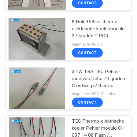
KWALITEITSCONTROLE
CONTACT
CONTACT
8 Hole Peltier thermo-
elektrische koelermodule
DE
27 graden C PCR
V.S.
thermische cycler
negotiable MOQ:1
CONTACT
NIEUWS
3.1W TBA TEC Peltier-
modules Delta 70 graden
GEVALLEN
C ontwerp / thermo-
elektrische vermogen
negotiable MOQ:10 stuks
module
SITEMAP
CONTACT
PRIVACY
TEC Thermo-elektrische
koeler Peltier module CH
POLICY
037 14 08 Flash /