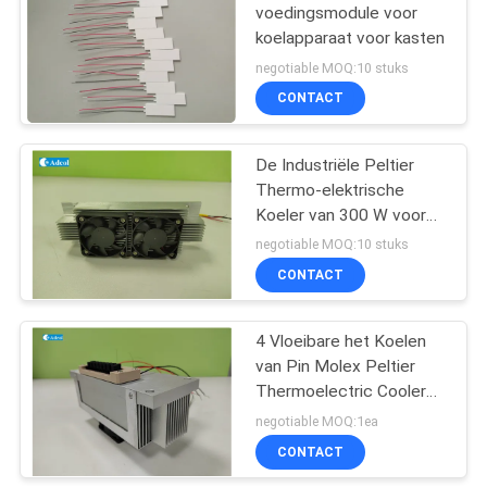
voedingsmodule voor
koelapparaat voor kasten
negotiable MOQ:10 stuks
CONTACT
De Industriële Peltier
Thermo-elektrische
Koeler van 300 W voor
Hitteoverdracht
negotiable MOQ:10 stuks
CONTACT
4 Vloeibare het Koelen
van Pin Molex Peltier
Thermoelectric Cooler
300W Methode
negotiable MOQ:1ea
CONTACT