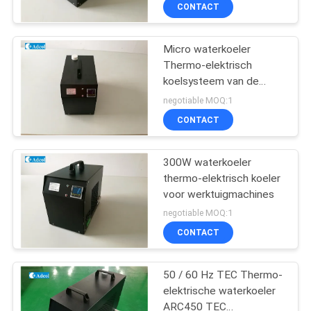
KWALITEITSCONTROLE
CONTACT
CONTACT
Micro waterkoeler
Thermo-elektrisch
DE
koelsysteem van de
V.S.
assemblage 90VAC ~
negotiable MOQ:1
265VAC Inlaatspanning
CONTACT
NIEUWS
300W waterkoeler
thermo-elektrisch koeler
GEVALLEN
voor werktuigmachines
negotiable MOQ:1
SITEMAP
CONTACT
PRIVACY
50 / 60 Hz TEC Thermo-
elektrische waterkoeler
POLICY
ARC450 TEC