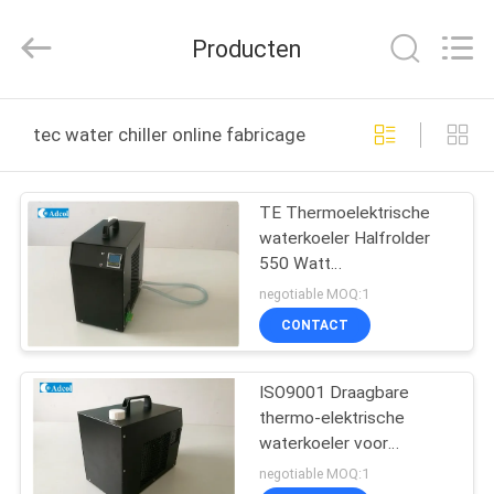
Adcol
Electronics
(Guangzhou)
Producten
Co.,
Ltd..
All
Rights
HUIS
Reserved.
tec water chiller online fabricage
PRODUCTEN
TE Thermoelektrische
waterkoeler Halfrolder
VIDEO'S
550 Watt
Verwarmcapaciteit
negotiable MOQ:1
ONGEVEER
CONTACT
ONS
ISO9001 Draagbare
thermo-elektrische
FABRIEKSREIS
waterkoeler voor
buitenapparatuur
negotiable MOQ:1