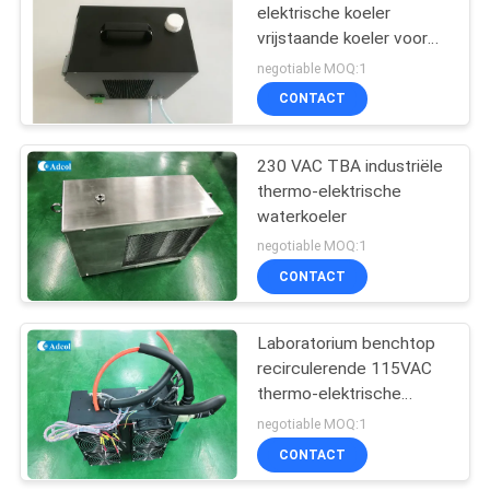
elektrische koeler
vrijstaande koeler voor
machines
negotiable MOQ:1
CONTACT
230 VAC TBA industriële
thermo-elektrische
waterkoeler
negotiable MOQ:1
CONTACT
Laboratorium benchtop
recirculerende 115VAC
thermo-elektrische
waterkoeler
negotiable MOQ:1
CONTACT