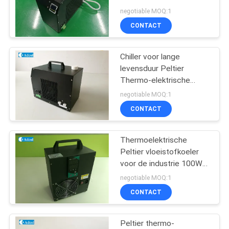
Verwarmingskoeler
negotiable MOQ:1
CONTACT
Chiller voor lange
levensduur Peltier
Thermo-elektrische
chiller voor industriële
negotiable MOQ:1
instrumenten
CONTACT
Thermoelektrische
Peltier vloeistofkoeler
voor de industrie 100W
90 ~ 265VAC 50 / 60 Hz
negotiable MOQ:1
CONTACT
Peltier thermo-