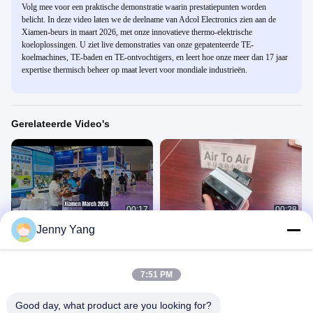
Volg mee voor een praktische demonstratie waarin prestatiepunten worden
belicht. In deze video laten we de deelname van Adcol Electronics zien aan de
Xiamen-beurs in maart 2026, met onze innovatieve thermo-elektrische
koeloplossingen. U ziet live demonstraties van onze gepatenteerde TE-
koelmachines, TE-baden en TE-ontvochtigers, en leert hoe onze meer dan 17 jaar
expertise thermisch beheer op maat levert voor mondiale industrieën.
Gerelateerde Video's
00:17
00:28
Jenny Yang
Maart 2026. Verwijzing naar de
Buiten Thermoelektrische
tentoonstelling in Xiamen.
Airconditioner 35W 12VDC Voor
Elektronische Kast
Bezoek De Tentoonstelling
Productvertoning
March 24, 2026
October 09, 2020
7:51 PM
Good day, what product are you looking for?