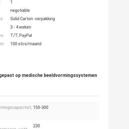
:
1
negotiable
s:
Solid Carton -verpakking
3 - 4 weken
es:
T/T, PayPal
en:
100 stcs/maand
oegepast op medische beeldvormingssystemen
mingscapaciteit,
150-300
230