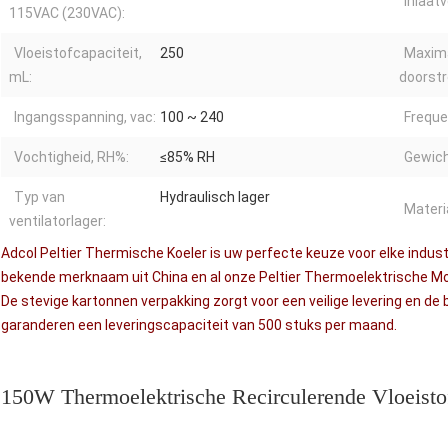
Inlaat
115VAC (230VAC):
Vloeistofcapaciteit,
250
Maxim
mL:
doorstr
Ingangsspanning, vac:
100 ~ 240
Freque
Vochtigheid, RH%:
≤85% RH
Gewich
Typ van
Hydraulisch lager
Materi
ventilatorlager:
Adcol Peltier Thermische Koeler is uw perfecte keuze voor elke indust
bekende merknaam uit China en al onze Peltier Thermoelektrische Mod
De stevige kartonnen verpakking zorgt voor een veilige levering en 
garanderen een leveringscapaciteit van 500 stuks per maand.
150W Thermoelektrische Recirculerende Vloeisto