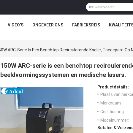
VIDEO'S
ONGEVEER ONS
FABRIEKSREIS
KWALITEIT
50W ARC-Serie Is Een Benchtop Recirculerende Koeler, Toegepast Op
150W ARC-serie is een benchtop recirculerend
beeldvormingssystemen en medische lasers.
Productdetails:
Plaats van herko
Merknaam:
Certificering:
Modelnummer:
Betalen & Verzen