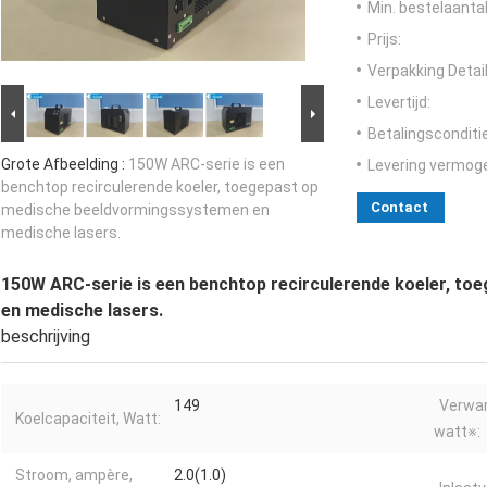
Min. bestelaantal
Prijs:
Verpakking Detail
Levertijd:
Betalingsconditi
Grote Afbeelding :
150W ARC-serie is een
Levering vermog
benchtop recirculerende koeler, toegepast op
Contact
medische beeldvormingssystemen en
medische lasers.
150W ARC-serie is een benchtop recirculerende koeler, t
en medische lasers.
beschrijving
149
Verwar
Koelcapaciteit, Watt:
watt※:
Stroom, ampère,
2.0(1.0)