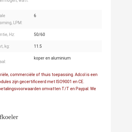
vermogen, watt:
ale
6
oming, LPM:
ntie, Hz:
50/60
t, kg:
11.5
koper en aluminium
aal:
riële, commerciële of thuis toepassing. Adcol is een
ules zijn gecertificeerd met ISO9001 en CE.
de betalingsvoorwaarden omvatten T/T en Paypal. We
fkoeler