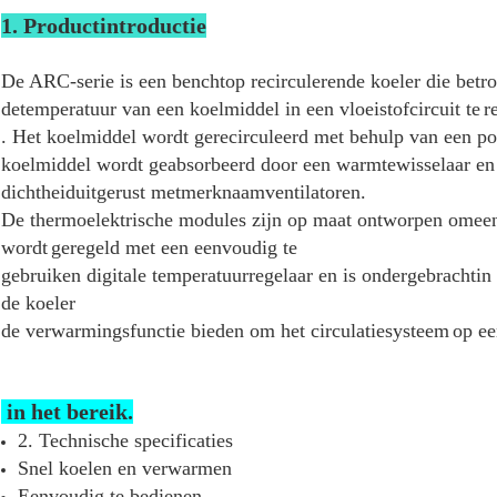
1. Productintroductie
De ARC-serie is een benchtop recirculerende koeler die betr
de
temperatuur van een koelmiddel in een vloeistofcircuit te
r
. Het koelmiddel wordt gerecirculeerd met behulp van een p
koelmiddel wordt geabsorbeerd door een warmtewisselaar en
dichtheid
uitgerust met
merknaamventilatoren.
De thermoelektrische modules zijn op maat ontworpen om
ee
wordt
geregeld met een eenvoudig te
gebruiken digitale temperatuurregelaar en is ondergebracht
in
de koeler
de verwarmingsfunctie bieden om het circulatiesysteem
op ee
in het bereik.
2. Technische specificaties
Snel koelen en verwarmen
Eenvoudig te bedienen