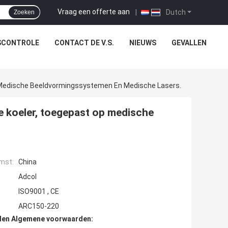
Vraag een offerte aan
|
Dutch
Zoeken
SCONTROLE
CONTACT DE V.S.
NIEUWS
GEVALLEN
 Medische Beeldvormingssystemen En Medische Lasers.
e koeler, toegepast op medische
mst:
China
Adcol
ISO9001 , CE
ARC150-220
den Algemene voorwaarden: